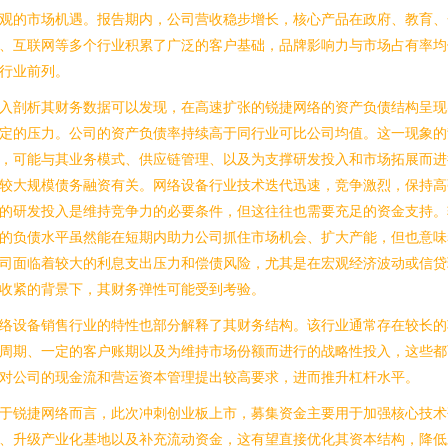
观的市场机遇。报告期内，公司营收稳步增长，核心产品在政府、教育、
、互联网等多个行业积累了广泛的客户基础，品牌影响力与市场占有率均
行业前列。
入剖析其财务数据可以发现，在高速扩张的锐捷网络的资产负债结构呈现
定的压力。公司的资产负债率持续高于同行业可比公司均值。这一现象的
，可能与其业务模式、供应链管理、以及为支撑研发投入和市场拓展而进
较大规模债务融资有关。网络设备行业技术迭代迅速，竞争激烈，保持高
的研发投入是维持竞争力的必要条件，但这往往也需要充足的资金支持。
的负债水平虽然能在短期内助力公司抓住市场机会、扩大产能，但也意味
司面临着较大的利息支出压力和偿债风险，尤其是在宏观经济波动或信贷
收紧的背景下，其财务弹性可能受到考验。
络设备销售行业的特性也部分解释了其财务结构。该行业通常存在较长的
周期、一定的客户账期以及为维持市场份额而进行的战略性投入，这些都
对公司的现金流和营运资本管理提出较高要求，进而推升杠杆水平。
于锐捷网络而言，此次冲刺创业板上市，募集资金主要用于加强核心技术
、升级产业化基地以及补充流动资金，这有望直接优化其资本结构，降低